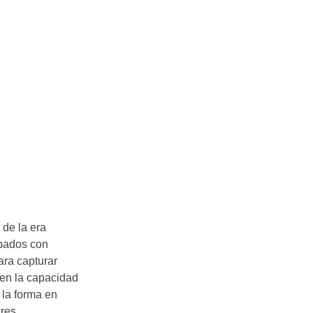
 de la era
ipados con
ara capturar
a en la capacidad
 la forma en
res.