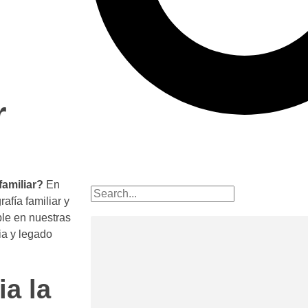
r
familiar?
En
rafía familiar y
ble en nuestras
ia y legado
a la