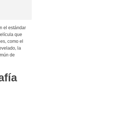
en el estándar
película que
nes, como el
evelado, la
común de
afía